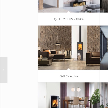
Q-TEE 2 PLUS - Attika
POLEO 106 – Attika
Q-BIC - Attika