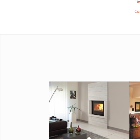
l’
Con