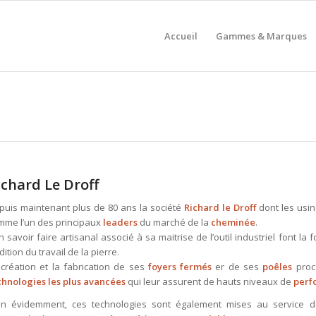
Accueil
Gammes & Marques
ichard Le Droff
puis maintenant plus de 80 ans la société
Richard le Droff
dont les usin
mme l’un des principaux
leaders
du marché de la
cheminée
.
 savoir faire artisanal associé à sa maitrise de l’outil industriel font la 
dition du travail de la pierre.
 création et la fabrication de ses
foyers fermés
er de ses
poêles
proc
chnologies les plus avancées
qui leur assurent de hauts niveaux de
perf
en évidemment, ces technologies sont également mises au service 