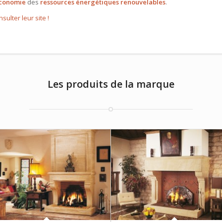
économie
des
ressources énergétiques renouvelables
.
sulter leur site !
Les produits de la marque