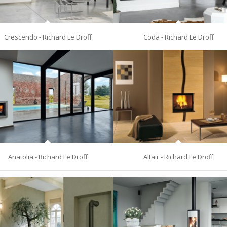
Crescendo - Richard Le Droff
Coda - Richard Le Droff
Anatolia - Richard Le Droff
Altair - Richard Le Droff