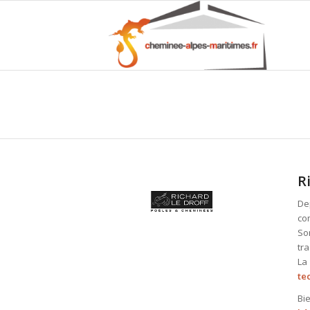
R
De
co
Son
tra
La
te
Bi