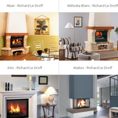
Altair - Richard Le Droff
Mélodia Blanc - Richard Le Drof
Kéo - Richard Le Droff
Atalios - Richard Le Droff