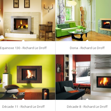
Equinoxe 130 - Richard Le Droff
Doria - Richard Le Droff
Décade 11 - Richard Le Droff
Décade 8 - Richard Le Droff