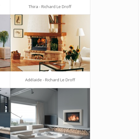
f
Thira - Richard Le Droff
Adélaïde - Richard Le Droff