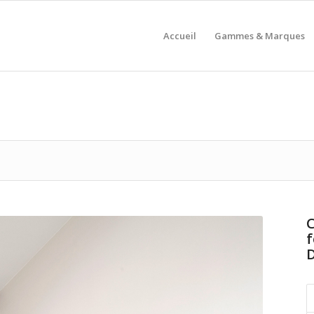
Accueil
Gammes & Marques
C
f
D